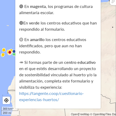
🟣 En
magenta
, los programas de cultura
alimentaria escolar.
🟢En
verde
los centros educativos que han
respondido al formulario.
🟡 En
amarillo
los centros educativos
identificados, pero que aun no han
respondido.
🥕 Si formas parte de un
centro educativo
en el que estéis desarrollando un proyecto
de sostenibilidad vinculado al huerto y/o la
alimentación, completa este formulario y
visibiliza tu experiencia:
https://tangente.coop/cuestionario-
experiencias-huertos/
300 km
Si perteneces a una
administración pública
200 mi
OpenFreeMap
© OpenMapTiles
Dat