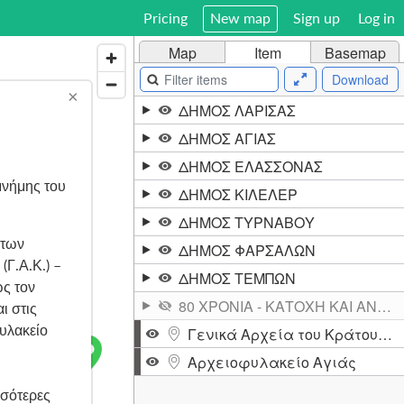
Pricing
New map
Sign up
Log in
Map
Item
Basemap
Download
×
ΔΗΜΟΣ ΛΑΡΙΣΑΣ
ΔΗΜΟΣ ΑΓΙΑΣ
ΔΗΜΟΣ ΕΛΑΣΣΟΝΑΣ
μνήμης του
ΔΗΜΟΣ ΚΙΛΕΛΕΡ
ΔΗΜΟΣ ΤΥΡΝΑΒΟΥ
 των
ΔΗΜΟΣ ΦΑΡΣΑΛΩΝ
(Γ.Α.Κ.) –
ΔΗΜΟΣ ΤΕΜΠΩΝ
ως τον
80 ΧΡΟΝΙΑ - ΚΑΤΟΧΗ ΚΑΙ ΑΝΤΙΣΤΑΣΗ ΣΤΗ ΘΕΣΣΑΛΙΑ - ΤΑ ΑΡΧΕΙΑ ΜΑΡΤΥΡΟΥΝ
ι στις
υλακείο
Γενικά Αρχεία του Κράτους Ν. Λάρισας
Αρχειοφυλακείο Αγιάς
σσότερες