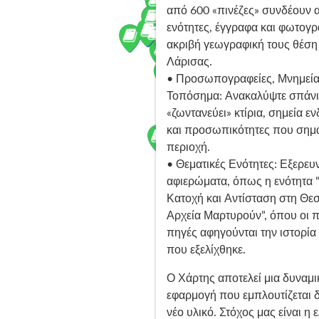
από 600 «πινέζες» συνδέουν 
ενότητες, έγγραφα και φωτογρ
ακριβή γεωγραφική τους θέση
Λάρισας.
• Προσωπογραφείες, Μνημεία
Τοπόσημα: Ανακαλύψτε σπάνι
«ζωντανεύει» κτίρια, σημεία ε
και προσωπικότητες που σημ
περιοχή.
• Θεματικές Ενότητες: Εξερευν
αφιερώματα, όπως η ενότητα “
Κατοχή και Αντίσταση στη Θεσ
Αρχεία Μαρτυρούν”, όπου οι 
πηγές αφηγούνται την ιστορία
που εξελίχθηκε.
Ο Χάρτης αποτελεί μια δυναμι
εφαρμογή που εμπλουτίζεται 
νέο υλικό. Στόχος μας είναι η 