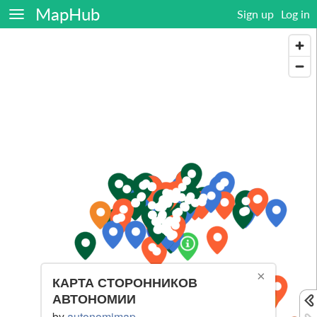
MapHub
Sign up
Log in
×
КАРТА СТОРОННИКОВ
АВТОНОМИИ
by
autonomimap