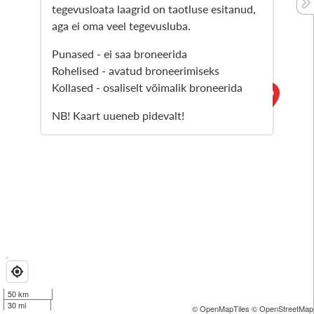
tegevusloata laagrid on taotluse esitanud,
aga ei oma veel tegevusluba.
Punased - ei saa broneerida
Rohelised - avatud broneerimiseks
Kollased - osaliselt võimalik broneerida
NB! Kaart uueneb pidevalt!
50 km
30 mi
© OpenMapTiles
© OpenStreetMap 