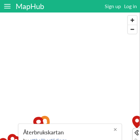
MapHub
Sign up
Log in
×
Återbrukskartan