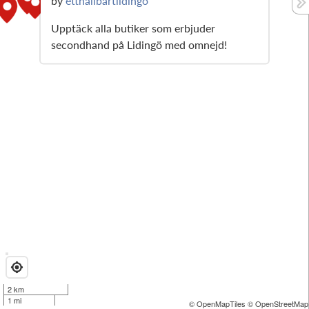
by
etthallbartlidingo
Upptäck alla butiker som erbjuder
secondhand på Lidingö med omnejd!
2 km
1 mi
© OpenMapTiles
© OpenStreetMap 