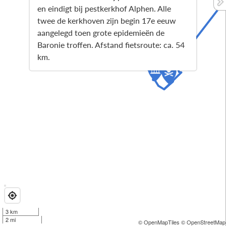
en eindigt bij pestkerkhof Alphen. Alle
twee de kerkhoven zijn begin 17e eeuw
aangelegd toen grote epidemieën de
Baronie troffen. Afstand fietsroute: ca. 54
km.
3 km
2 mi
© OpenMapTiles
© OpenStreetMap 