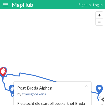
MapHub
Sign up
Log in
×
Pest Breda Alphen
by
fransgooskens
Fietstocht die start bij pestkerkhof Breda