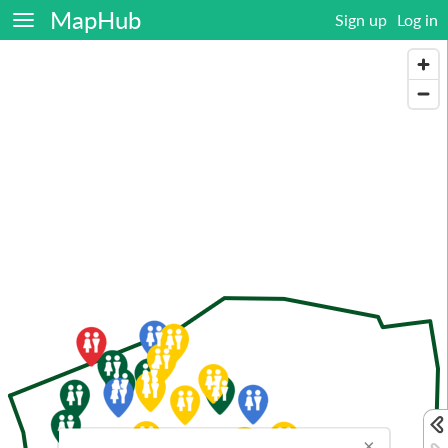
MapHub
Sign up
Log in
×