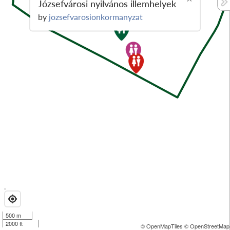
Józsefvárosi nyilvános illemhelyek
by
jozsefvarosionkormanyzat
500 m
2000 ft
© OpenMapTiles
© OpenStreetMap 