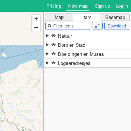
Pricing
New map
Sign up
Log in
Map
Item
Basemap
Download
Natuur
Dorp en Stad
Doe dingen en Musea
Logeeradresjes