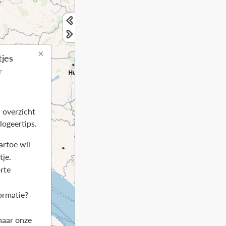
×
tjes
r
 overzicht
logeertips.
artoe wil
tje.
orte
ormatie?
naar onze