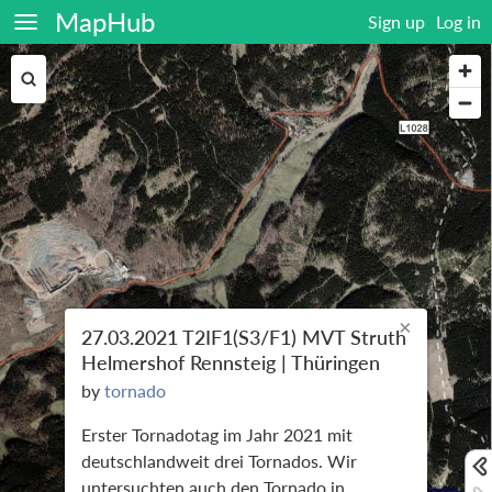
MapHub
Sign up
Log in
×
27.03.2021 T2IF1(S3/F1) MVT Struth
Helmershof Rennsteig | Thüringen
by
tornado
Erster Tornadotag im Jahr 2021 mit
deutschlandweit drei Tornados. Wir
untersuchten auch den Tornado in