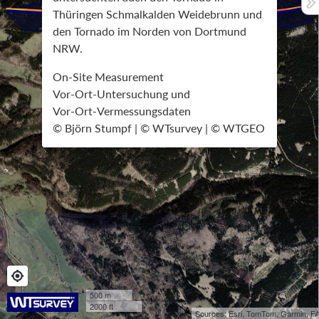
Thüringen Schmalkalden Weidebrunn und
den Tornado im Norden von Dortmund
NRW.
On-Site Measurement
Vor-Ort-Untersuchung und
Vor-Ort-Vermessungsdaten
© Björn Stumpf | © WTsurvey | © WTGEO
500 m
2000 ft
Sources: Esri, TomTom, Garmin, F