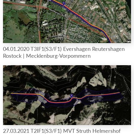
04.01.2020 T3IF1(S3/F1) Evershagen Reutershagen
Rostock | Mecklenburg-Vorpommern
27.03.2021 T2IF1(S3/F1) MVT Struth Helmershof