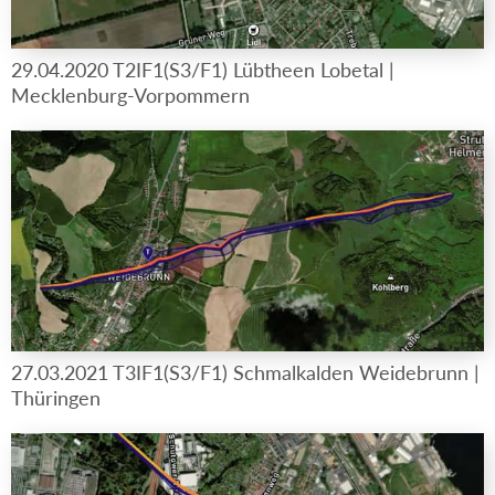
29.04.2020 T2IF1(S3/F1) Lübtheen Lobetal |
Mecklenburg-Vorpommern
27.03.2021 T3IF1(S3/F1) Schmalkalden Weidebrunn |
Thüringen