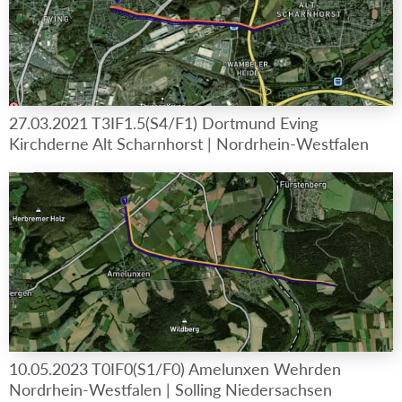
27.03.2021 T3IF1.5(S4/F1) Dortmund Eving
Kirchderne Alt Scharnhorst | Nordrhein-Westfalen
10.05.2023 T0IF0(S1/F0) Amelunxen Wehrden
Nordrhein-Westfalen | Solling Niedersachsen