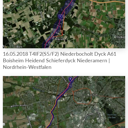
16.05.2018 T4IF2(S5/F2) Niederbocholt Dyck A61
Boisheim Heidend Schieferdyck Niederamern |
Nordrhein-Westfalen