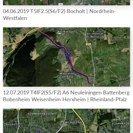
04.06.2019 T5IF2.5(S6/F2) Bocholt | Nordrhein-
Westfalen
12.07.2019 T4IF2(S5/F2) A6 Neuleiningen Battenberg
Bobenheim Weisenheim Herxheim | Rheinland-Pfalz