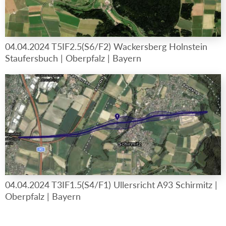
04.04.2024 T5IF2.5(S6/F2) Wackersberg Holnstein
Staufersbuch | Oberpfalz | Bayern
04.04.2024 T3IF1.5(S4/F1) Ullersricht A93 Schirmitz |
Oberpfalz | Bayern