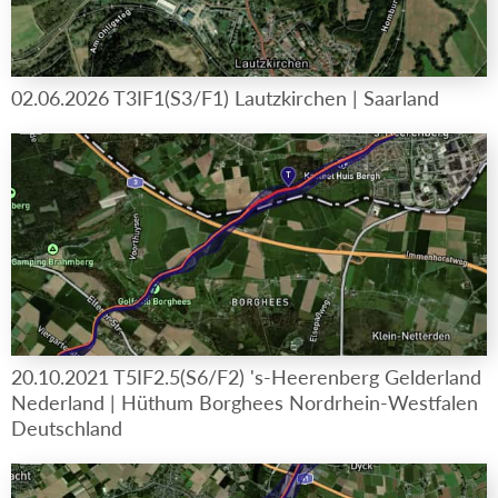
02.06.2026 T3IF1(S3/F1) Lautzkirchen | Saarland
20.10.2021 T5IF2.5(S6/F2) 's-Heerenberg Gelderland
Nederland | Hüthum Borghees Nordrhein-Westfalen
Deutschland