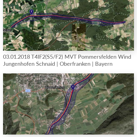
03.01.2018 T4IF2(S5/F2) MVT Pommersfelden Wind
Jungenhofen Schnaid | Oberfranken | Bayern