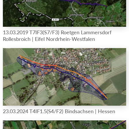
13.03.2019 T7IF3(S7/F3) Roetgen Lammersdorf
Rollesbroich | Eifel Nordrhein-Westfalen
23.03.2024 T4IF1.5(S4/F2) Bindsachsen | Hessen