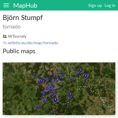
MapHub
Sign up
Log in
Björn Stumpf
tornado
WTsurvey
wtinfo.eu/de/map/tornado
Public maps