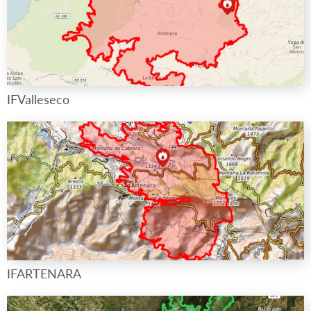
IFValleseco
IFARTENARA